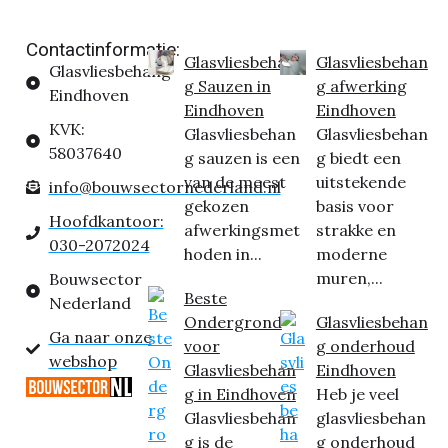
Contactinformatie:
Glasvliesbehan
Glasvliesbehan
Glasvliesbehang
g Sauzen in
g afwerking
Eindhoven
Eindhoven
Eindhoven
KVK:
Glasvliesbehan
Glasvliesbehan
58037640
g sauzen is een
g biedt een
van de meest
uitstekende
info@bouwsectornederland.nl
gekozen
basis voor
Hoofdkantoor:
afwerkingsmet
strakke en
030-2072024
hoden in...
moderne
muren,...
Bouwsector
Beste
Nederland
Ondergrond
Glasvliesbehan
Ga naar onze
voor
g onderhoud
webshop
Glasvliesbehan
Eindhoven
g in Eindhoven
Heb je veel
Glasvliesbehan
glasvliesbehan
g is de
g onderhoud