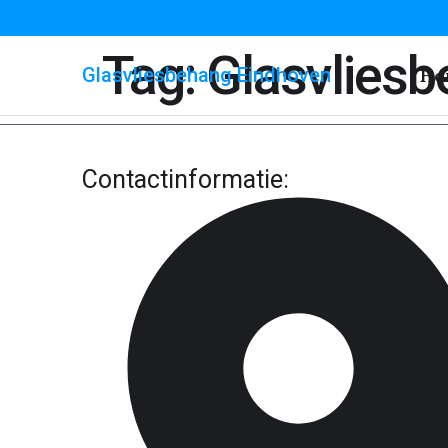
Tag:
Glasvlies
Glasvliesbehang Eindhoven
Ho
Contactinformatie: