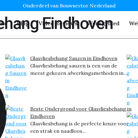
Onderdeel van Bouwsector Nederland
behang Eindhoven
me
Blog
Video Reviews
Werkgebied
We
Glasvliesbehang Sauzen in Eindhoven
Glasvliesbehang sauzen is een van de
meest gekozen afwerkingsmethoden in...
Beste Ondergrond voor Glasvliesbehang in
Eindhoven
Glasvliesbehang is de perfecte keuze voor
een strak en naadloos...