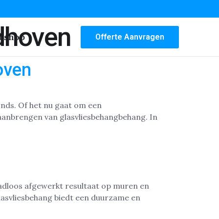
ndhoven
bshop
Offerte Aanvragen
oven
onds. Of het nu gaat om een
 aanbrengen van glasvliesbehangbehang. In
naadloos afgewerkt resultaat op muren en
lasvliesbehang biedt een duurzame en