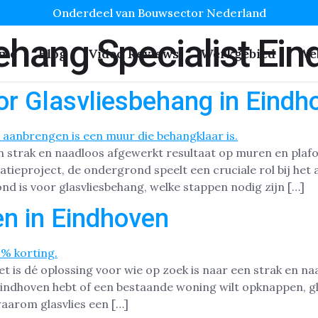
Onderdeel van Bouwsector Nederland
ehang Specialist Ei
me
Blog
Video Reviews
Werkgebied
We
r Glasvliesbehang in Eindh
en strak en naadloos afgewerkt resultaat op muren en plaf
ieproject, de ondergrond speelt een cruciale rol bij het
d is voor glasvliesbehang, welke stappen nodig zijn […]
n in Eindhoven
et is dé oplossing voor wie op zoek is naar een strak en 
Eindhoven hebt of een bestaande woning wilt opknappen, g
waarom glasvlies een […]