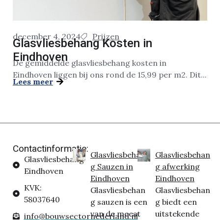
december 4, 2024
Prijzen
Glasvliesbehang Kosten in
Eindhoven
De gemiddelde glasvliesbehang kosten in
Eindhoven liggen bij ons rond de 15,99 per m2. Dit...
Lees meer
Contactinformatie:
Glasvliesbehan
Glasvliesbehan
Glasvliesbehang
g Sauzen in
g afwerking
Eindhoven
Eindhoven
Eindhoven
KVK:
Glasvliesbehan
Glasvliesbehan
58037640
g sauzen is een
g biedt een
van de meest
uitstekende
info@bouwsectornederland.nl