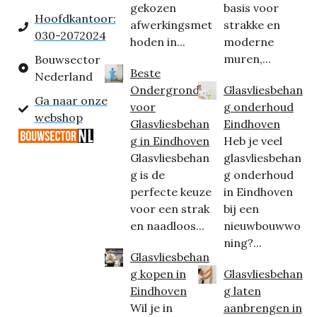
gekozen
basis voor
Hoofdkantoor:
afwerkingsmet
strakke en
030-2072024
hoden in...
moderne
muren,...
Bouwsector
Beste
Nederland
Ondergrond
Glasvliesbehan
Ga naar onze
voor
g onderhoud
webshop
Glasvliesbehan
Eindhoven
g in Eindhoven
Heb je veel
Glasvliesbehan
glasvliesbehan
g is de
g onderhoud
perfecte keuze
in Eindhoven
voor een strak
bij een
en naadloos...
nieuwbouwwo
ning?...
Glasvliesbehan
g kopen in
Glasvliesbehan
Eindhoven
g laten
Wil je in
aanbrengen in