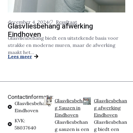
december 4, 2024
Resultaat
Glasvliesbehang afwerking
Eindhoven
Glasvliesbehang biedt een uitstekende basis voor
strakke en moderne muren, maar de afwerking
maakt het...
Lees meer
Contactinformatie:
Glasvliesbehan
Glasvliesbehan
Glasvliesbehang
g Sauzen in
g afwerking
Eindhoven
Eindhoven
Eindhoven
KVK:
Glasvliesbehan
Glasvliesbehan
58037640
g sauzen is een
g biedt een