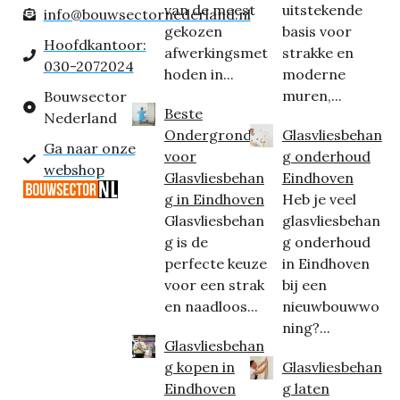
van de meest
uitstekende
info@bouwsectornederland.nl
gekozen
basis voor
Hoofdkantoor:
afwerkingsmet
strakke en
030-2072024
hoden in...
moderne
muren,...
Bouwsector
Beste
Nederland
Ondergrond
Glasvliesbehan
Ga naar onze
voor
g onderhoud
webshop
Glasvliesbehan
Eindhoven
g in Eindhoven
Heb je veel
Glasvliesbehan
glasvliesbehan
g is de
g onderhoud
perfecte keuze
in Eindhoven
voor een strak
bij een
en naadloos...
nieuwbouwwo
ning?...
Glasvliesbehan
g kopen in
Glasvliesbehan
Eindhoven
g laten